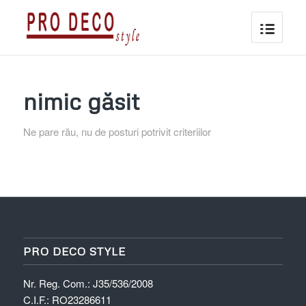
nimic găsit
Ne pare rău, nu de posturi potrivit criteriilor
PRO DECO STYLE
Nr. Reg. Com.: J35/536/2008
C.I.F.: RO23286611